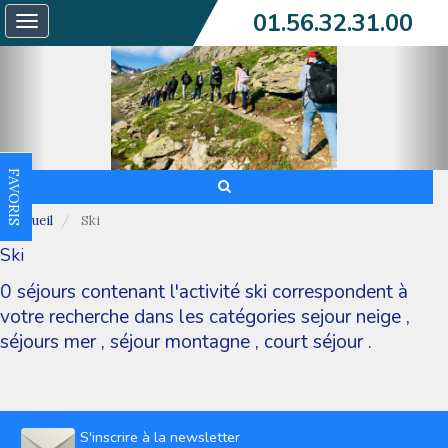
01.56.32.31.00
Toggle
navigation
FAVORIS
Accueil
Ski
Ski
0 séjours contenant l'activité ski correspondent à
votre recherche dans les catégories
sejour neige
,
séjours mer
,
séjour montagne
,
court séjour
.
S'inscrire à la newsletter