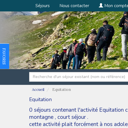
Séjours
Nous contacter
Mon compt
FAVORIS
Accueil
Equitation
Equitation
0 séjours contenant l'activité Equitation
montagne
,
court séjour
.
cette activité plait forcément à nos adol