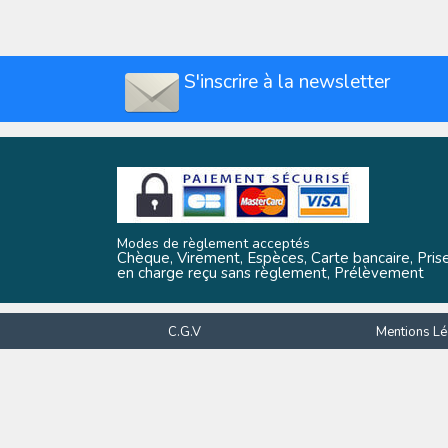
S'inscrire à la newsletter
Modes de règlement acceptés
Chèque, Virement, Espèces, Carte bancaire, Pris
en charge reçu sans règlement, Prélèvement
C.G.V
Mentions Lé